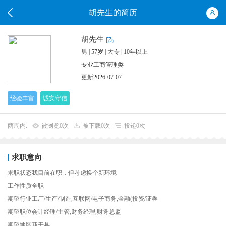
胡先生的简历
胡先生
男 | 57岁 | 大专 | 10年以上
专业工商管理类
更新2026-07-07
经验丰富
诚实守信
两周内:
被浏览0次
被下载0次
投递0次
求职意向
求职状态我目前在职，但考虑换个新环境
工作性质全职
期望行业工厂/生产/制造,互联网/电子商务,金融(投资/证券
期望职位会计经理/主管,财务经理,财务总监
期望地区新干县