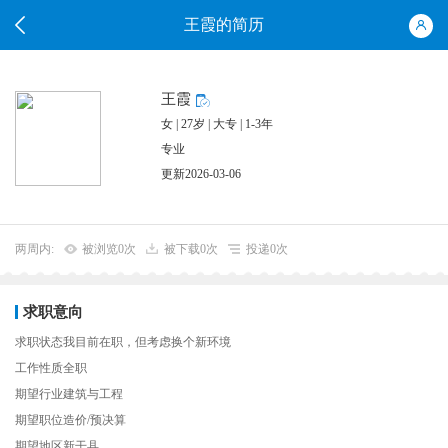
王霞的简历
王霞
女 | 27岁 | 大专 | 1-3年
专业
更新2026-03-06
两周内:
被浏览0次
被下载0次
投递0次
求职意向
求职状态我目前在职，但考虑换个新环境
工作性质全职
期望行业建筑与工程
期望职位造价/预决算
期望地区新干县