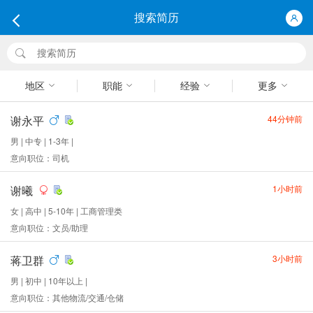
搜索简历
地区
职能
经验
更多
谢永平
44分钟前
男 | 中专 | 1-3年 |
意向职位：司机
谢曦
1小时前
女 | 高中 | 5-10年 | 工商管理类
意向职位：文员/助理
蒋卫群
3小时前
男 | 初中 | 10年以上 |
意向职位：其他物流/交通/仓储